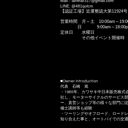
Mail：
larimar317@gmail.com
LINE: @481qolcm
【認証工場】近運整認大第11924号
営業時間 月～土 10:00am～19:0
日 9:00am～18:00p
定休日 水曜日
​ その他イベント開催時
■Owner introduction
代表
石崎 篤
・1985年、カワサキ中日本販売株式
社し、モーターサイクルのサービス
ー、直営ショップ等の様々な部門に
備士講師等も経験
・ツーリングやオフロード、ロード
知り合えた事と、オートバイでの交