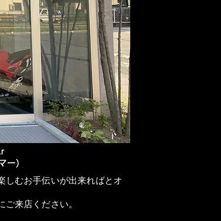
r
マー)
楽しむお手伝いが出来ればとオ
にご来店ください。
歩３分 カワサキが得意 綺麗なお