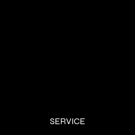
店 丁寧な整備
コール 東大阪
SERVICE