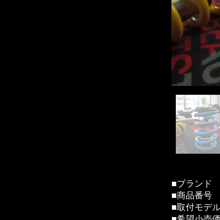
■ブラン
■商品番号
■取付モデル
■希望小売